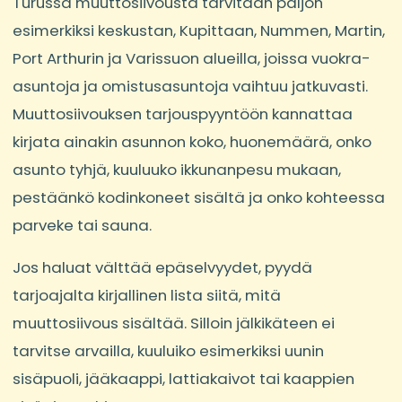
Turussa muuttosiivousta tarvitaan paljon
esimerkiksi keskustan, Kupittaan, Nummen, Martin,
Port Arthurin ja Varissuon alueilla, joissa vuokra-
asuntoja ja omistusasuntoja vaihtuu jatkuvasti.
Muuttosiivouksen tarjouspyyntöön kannattaa
kirjata ainakin asunnon koko, huonemäärä, onko
asunto tyhjä, kuuluuko ikkunanpesu mukaan,
pestäänkö kodinkoneet sisältä ja onko kohteessa
parveke tai sauna.
Jos haluat välttää epäselvyydet, pyydä
tarjoajalta kirjallinen lista siitä, mitä
muuttosiivous sisältää. Silloin jälkikäteen ei
tarvitse arvailla, kuuluiko esimerkiksi uunin
sisäpuoli, jääkaappi, lattiakaivot tai kaappien