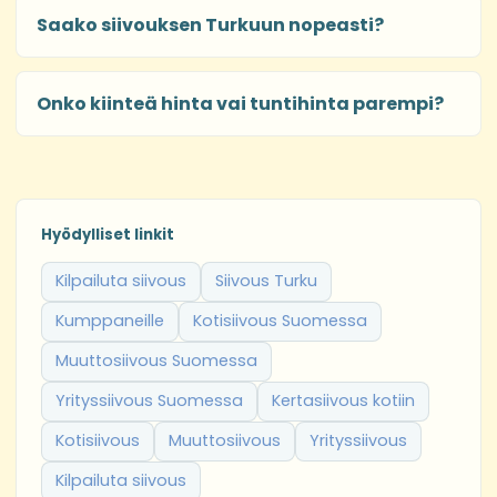
Saako siivouksen Turkuun nopeasti?
Onko kiinteä hinta vai tuntihinta parempi?
Hyödylliset linkit
Kilpailuta siivous
Siivous Turku
Kumppaneille
Kotisiivous Suomessa
Muuttosiivous Suomessa
Yrityssiivous Suomessa
Kertasiivous kotiin
Kotisiivous
Muuttosiivous
Yrityssiivous
Kilpailuta siivous