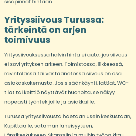
sisäpinnat hintaan.
Yrityssiivous Turussa:
tärkeintä on arjen
toimivuus
Yrityssiivouksessa halvin hinta ei auta, jos siivous
ei sovi yrityksen arkeen. Toimistossa, liikkeessä,
ravintolassa tai vastaanotossa siivous on osa
asiakaskokemusta. Jos sisäänkäynti, lattiat, WC-
tilat tai keittiö näyttävät huonolta, se näkyy
nopeasti työntekijöille ja asiakkaille.
Turussa yrityssiivousta haetaan usein keskustaan,
Kupittaalle, sataman läheisyyteen,
Länsikeskukseen, Skanssiin ja muihin työpaikka-