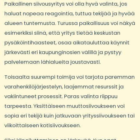
Paikallinen siivousyritys voi olla hyvä valinta, jos
haluat nopeaa reagointia, tuttua tekijää ja hyvää
alueen tuntemusta. Turussa paikallisuus voi näkyä
esimerkiksi siinä, että yritys tietää keskustan
pysäköintihaasteet, osaa aikatauluttaa käynnit
järkevästi eri kaupunginosien välillä ja pystyy
palvelemaan lähialueita joustavasti.
Toisaalta suurempi toimija voi tarjota paremman
varahenkilöjärjestelyn, laajemmat resurssit ja
vakiintuneet prosessit. Paras valinta riippuu
tarpeesta. Yksittäiseen muuttosiivoukseen voi
sopia eri tekijä kuin jatkuvaan yrityssiivoukseen tai
viikoittaiseen kotisiivoukseen.