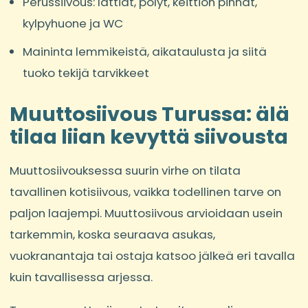
Perussiivous: lattiat, pölyt, keittiön pinnat,
kylpyhuone ja WC
Maininta lemmikeistä, aikataulusta ja siitä
tuoko tekijä tarvikkeet
Muuttosiivous Turussa: älä
tilaa liian kevyttä siivousta
Muuttosiivouksessa suurin virhe on tilata
tavallinen kotisiivous, vaikka todellinen tarve on
paljon laajempi. Muuttosiivous arvioidaan usein
tarkemmin, koska seuraava asukas,
vuokranantaja tai ostaja katsoo jälkeä eri tavalla
kuin tavallisessa arjessa.