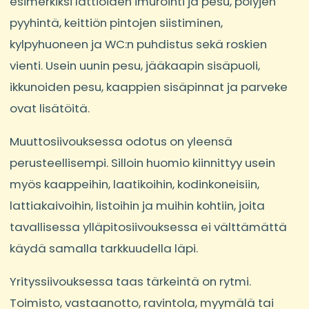
esimerkiksi lattioiden imurointi ja pesu, pölyjen
pyyhintä, keittiön pintojen siistiminen,
kylpyhuoneen ja WC:n puhdistus sekä roskien
vienti. Usein uunin pesu, jääkaapin sisäpuoli,
ikkunoiden pesu, kaappien sisäpinnat ja parveke
ovat lisätöitä.
Muuttosiivouksessa odotus on yleensä
perusteellisempi. Silloin huomio kiinnittyy usein
myös kaappeihin, laatikoihin, kodinkoneisiin,
lattiakaivoihin, listoihin ja muihin kohtiin, joita
tavallisessa ylläpitosiivouksessa ei välttämättä
käydä samalla tarkkuudella läpi.
Yrityssiivouksessa taas tärkeintä on rytmi.
Toimisto, vastaanotto, ravintola, myymälä tai