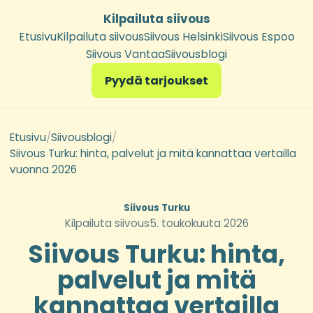
Kilpailuta siivous
Etusivu
Kilpailuta siivous
Siivous Helsinki
Siivous Espoo
Siivous Vantaa
Siivousblogi
Pyydä tarjoukset
Etusivu
/
Siivousblogi
/
Siivous Turku: hinta, palvelut ja mitä kannattaa vertailla
vuonna 2026
Siivous Turku
Kilpailuta siivous
5. toukokuuta 2026
Siivous Turku: hinta,
palvelut ja mitä
kannattaa vertailla