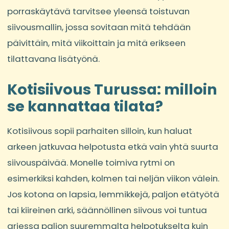
porraskäytävä tarvitsee yleensä toistuvan
siivousmallin, jossa sovitaan mitä tehdään
päivittäin, mitä viikoittain ja mitä erikseen
tilattavana lisätyönä.
Kotisiivous Turussa: milloin
se kannattaa tilata?
Kotisiivous sopii parhaiten silloin, kun haluat
arkeen jatkuvaa helpotusta etkä vain yhtä suurta
siivouspäivää. Monelle toimiva rytmi on
esimerkiksi kahden, kolmen tai neljän viikon välein.
Jos kotona on lapsia, lemmikkejä, paljon etätyötä
tai kiireinen arki, säännöllinen siivous voi tuntua
arjessa paljon suuremmalta helpotukselta kuin