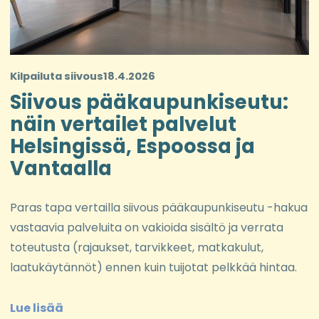
Kilpailuta siivous
18.4.2026
Siivous pääkaupunkiseutu:
näin vertailet palvelut
Helsingissä, Espoossa ja
Vantaalla
Paras tapa vertailla siivous pääkaupunkiseutu -hakua
vastaavia palveluita on vakioida sisältö ja verrata
toteutusta (rajaukset, tarvikkeet, matkakulut,
laatukäytännöt) ennen kuin tuijotat pelkkää hintaa.
Lue lisää