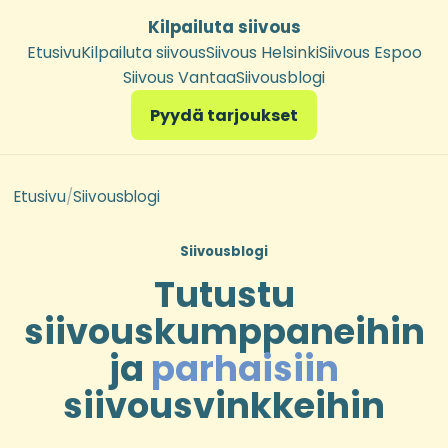
Kilpailuta siivous
Etusivu
Kilpailuta siivous
Siivous Helsinki
Siivous Espoo
Siivous Vantaa
Siivousblogi
Pyydä tarjoukset
Etusivu
/
Siivousblogi
Siivousblogi
Tutustu
siivouskumppaneihin
ja
parhaisiin
siivousvinkkeihin