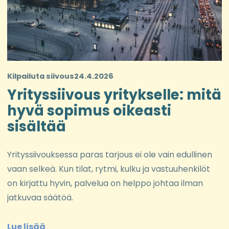
Kilpailuta siivous
24.4.2026
Yrityssiivous yritykselle: mitä
hyvä sopimus oikeasti
sisältää
Yrityssiivouksessa paras tarjous ei ole vain edullinen
vaan selkeä. Kun tilat, rytmi, kulku ja vastuuhenkilöt
on kirjattu hyvin, palvelua on helppo johtaa ilman
jatkuvaa säätöä.
Lue lisää