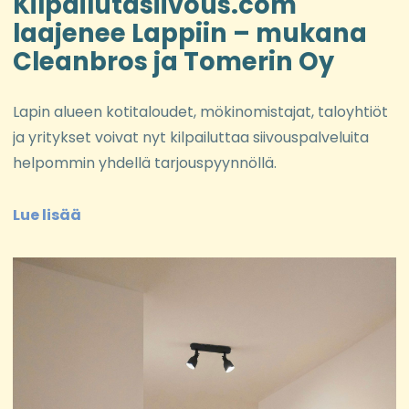
Kilpailutasiivous.com
laajenee Lappiin – mukana
Cleanbros ja Tomerin Oy
Lapin alueen kotitaloudet, mökinomistajat, taloyhtiöt
ja yritykset voivat nyt kilpailuttaa siivouspalveluita
helpommin yhdellä tarjouspyynnöllä.
Lue lisää