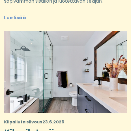
sopivamman sisällön ja luotettavan tekijän.
Lue lisää
Kilpailuta siivous
23.6.2026