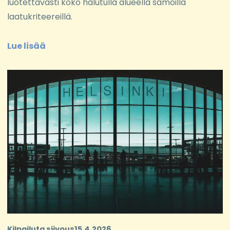
luotettavasti koko halutulla alueella samoilla
laatukriteereillä.
Lue lisää
Kilpailuta siivous
15.4.2026