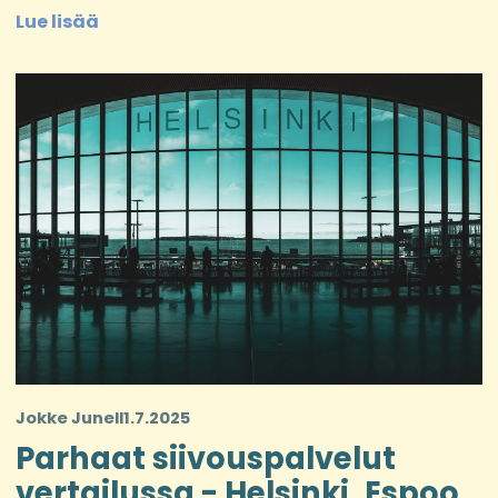
Lue lisää
Jokke Junell
1.7.2025
Parhaat siivouspalvelut
vertailussa - Helsinki, Espoo,