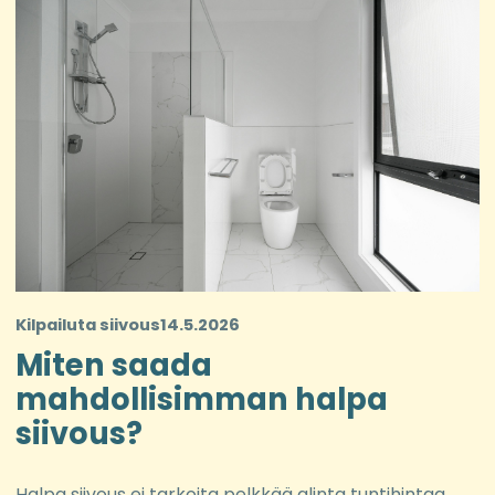
Kilpailuta siivous
14.5.2026
Miten saada
mahdollisimman halpa
siivous?
Halpa siivous ei tarkoita pelkkää alinta tuntihintaa.