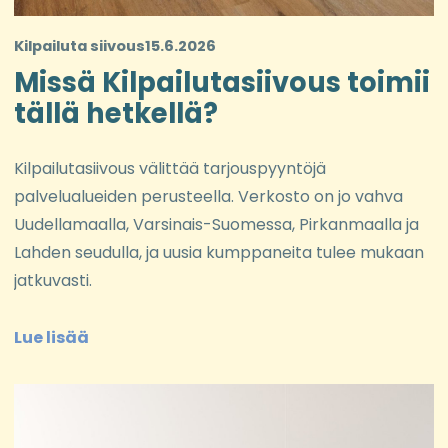
Kilpailuta siivous
15.6.2026
Missä Kilpailutasiivous toimii
tällä hetkellä?
Kilpailutasiivous välittää tarjouspyyntöjä
palvelualueiden perusteella. Verkosto on jo vahva
Uudellamaalla, Varsinais-Suomessa, Pirkanmaalla ja
Lahden seudulla, ja uusia kumppaneita tulee mukaan
jatkuvasti.
Lue lisää