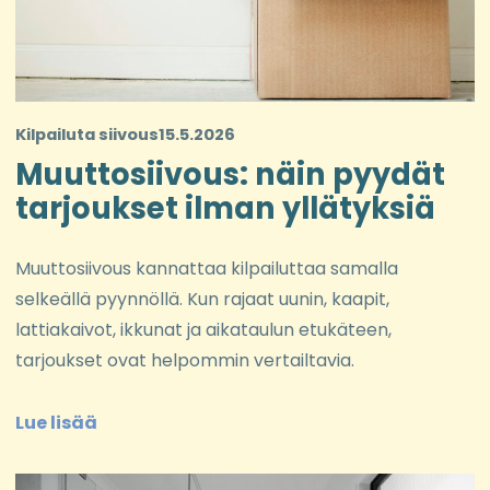
Kilpailuta siivous
15.5.2026
Muuttosiivous: näin pyydät
tarjoukset ilman yllätyksiä
Muuttosiivous kannattaa kilpailuttaa samalla
selkeällä pyynnöllä. Kun rajaat uunin, kaapit,
lattiakaivot, ikkunat ja aikataulun etukäteen,
tarjoukset ovat helpommin vertailtavia.
Lue lisää