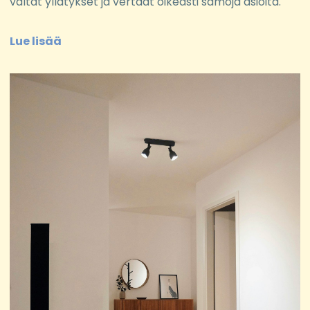
vältät yllätykset ja vertaat oikeasti samoja asioita.
Lue lisää