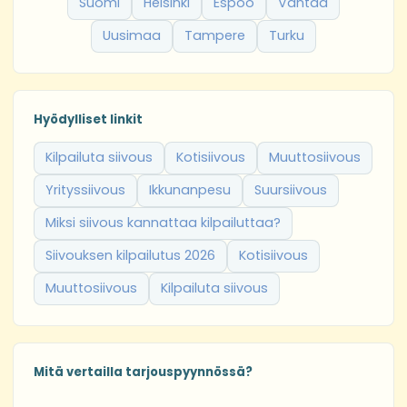
Suomi
Helsinki
Espoo
Vantaa
Uusimaa
Tampere
Turku
Hyödylliset linkit
Kilpailuta siivous
Kotisiivous
Muuttosiivous
Yrityssiivous
Ikkunanpesu
Suursiivous
Miksi siivous kannattaa kilpailuttaa?
Siivouksen kilpailutus 2026
Kotisiivous
Muuttosiivous
Kilpailuta siivous
Mitä vertailla tarjouspyynnössä?