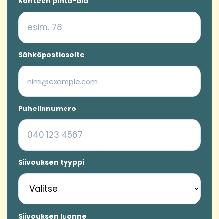
Kohteen pinta-ala
Sähköpostiosoite
Puhelinnumero
Siivouksen tyyppi
Siivouksen luonne