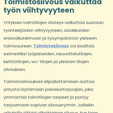
Toimistosiivous vaikuttaa
työn viihtyvyyteen
Yrityksen toimitilojen siisteys vaikuttaa suoraan
työntekijöiden viihtyvyyteen, asiakkaiden
ensivaikutelmaan ja työympäristön yleiseen
toimivuuteen.
Toimistosiivous
voi sisältää
esimerkiksi työpisteiden, neuvottelutilojen,
keittiötilojen, wc-tilojen ja yleisten tilojen
siivouksen.
Toimistosiivouksen kilpailuttaminen auttaa
yritystä löytämään palveluntarjoajan, joka
ymmärtää toimitilojen tarpeet ja pystyy
tarjoamaan sopivan siivousrytmin. Joillekin
yrityksille riittää viikoittainen siivous, kun taas