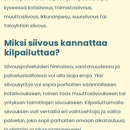
kyseessä kotisiivous, toimistosiivous,
muuttosiivous, ikkunanpesu, suursiivous tai
taloyhtiön siivous.
Miksi siivous kannattaa
kilpailuttaa?
Siivouspalveluiden hinnoissa, saatavuudessa ja
palvelusisällöissä voi olla isoja eroja. Yksi
siivousyritys voi sopia parhaiten säännölliseen
kotisiivoukseen, toinen taas muuttosiivoukseen tai
yrityksen toimitilojen siivoukseen. Kilpailuttamalla
siivouksen voit vertailla eri vaihtoehtoja ja valita
palvelun, joka sopii parhaiten omaan aikatauluusi,
budjettiisi ja siivoustarpeeseesi.