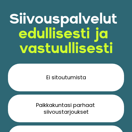
Siivouspalvelut 
edullisesti ja 
vastuullisesti
Ei sitoutumista
Paikkakuntasi parhaat 
siivoustarjoukset