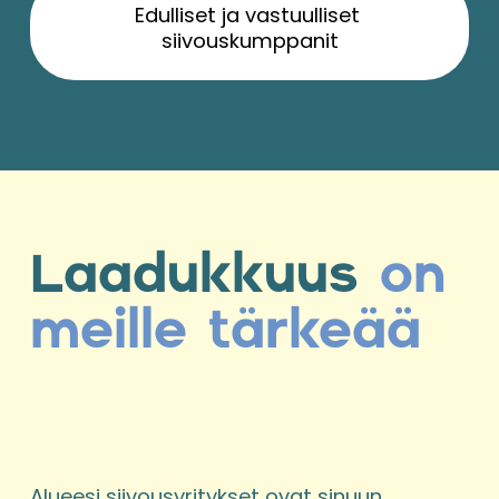
Edulliset ja vastuulliset 
siivouskumppanit
Laadukkuus
 on 
meille tärkeää
Alueesi siivousyritykset ovat sinuun 