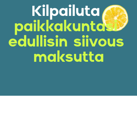
Kilpailuta
paikkakuntasi 
edullisin siivous 
maksutta