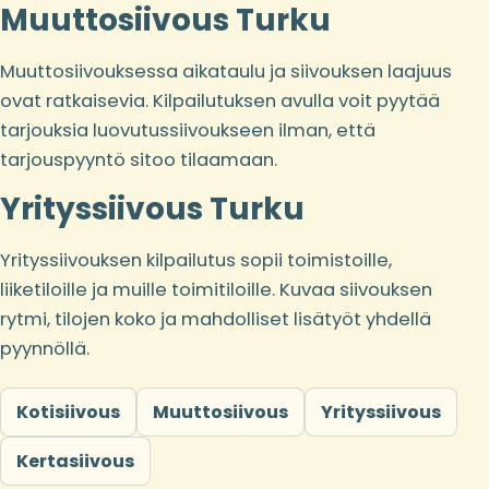
Muuttosiivous Turku
Muuttosiivouksessa aikataulu ja siivouksen laajuus
ovat ratkaisevia. Kilpailutuksen avulla voit pyytää
tarjouksia luovutussiivoukseen ilman, että
tarjouspyyntö sitoo tilaamaan.
Yrityssiivous Turku
Yrityssiivouksen kilpailutus sopii toimistoille,
liiketiloille ja muille toimitiloille. Kuvaa siivouksen
rytmi, tilojen koko ja mahdolliset lisätyöt yhdellä
pyynnöllä.
Kotisiivous
Muuttosiivous
Yrityssiivous
Kertasiivous