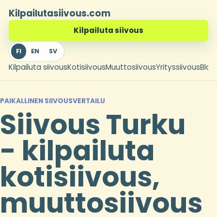
Kilpailutasiivous.com
Kilpailuta siivous
FI
EN
SV
Kilpailuta siivous
Kotisiivous
Muuttosiivous
Yrityssiivous
Blogi
PAIKALLINEN SIIVOUSVERTAILU
Siivous Turku
- kilpailuta
kotisiivous,
muuttosiivous