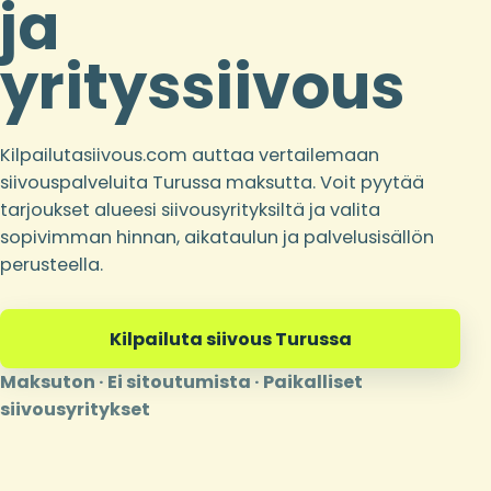
ja
yrityssiivous
Kilpailutasiivous.com auttaa vertailemaan
siivouspalveluita Turussa maksutta. Voit pyytää
tarjoukset alueesi siivousyrityksiltä ja valita
sopivimman hinnan, aikataulun ja palvelusisällön
perusteella.
Kilpailuta siivous Turussa
Maksuton · Ei sitoutumista · Paikalliset
siivousyritykset