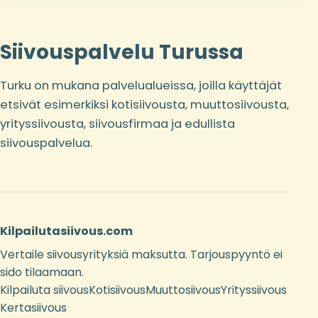
Siivouspalvelu Turussa
Turku on mukana palvelualueissa, joilla käyttäjät
etsivät esimerkiksi kotisiivousta, muuttosiivousta,
yrityssiivousta, siivousfirmaa ja edullista
siivouspalvelua.
Kilpailutasiivous.com
Vertaile siivousyrityksiä maksutta. Tarjouspyyntö ei
sido tilaamaan.
Kilpailuta siivous
Kotisiivous
Muuttosiivous
Yrityssiivous
Kertasiivous