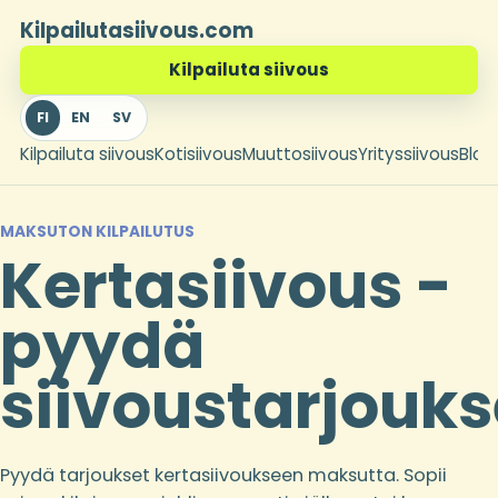
Kilpailutasiivous.com
Kilpailuta siivous
FI
EN
SV
Kilpailuta siivous
Kotisiivous
Muuttosiivous
Yrityssiivous
Blogi
MAKSUTON KILPAILUTUS
Kertasiivous -
pyydä
siivoustarjouks
Pyydä tarjoukset kertasiivoukseen maksutta. Sopii