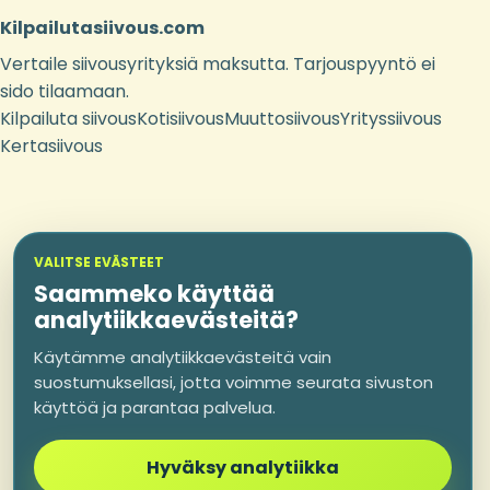
Kilpailutasiivous.com
Vertaile siivousyrityksiä maksutta. Tarjouspyyntö ei
sido tilaamaan.
Kilpailuta siivous
Kotisiivous
Muuttosiivous
Yrityssiivous
Kertasiivous
VALITSE EVÄSTEET
Saammeko käyttää
analytiikkaevästeitä?
Käytämme analytiikkaevästeitä vain
suostumuksellasi, jotta voimme seurata sivuston
käyttöä ja parantaa palvelua.
Hyväksy analytiikka