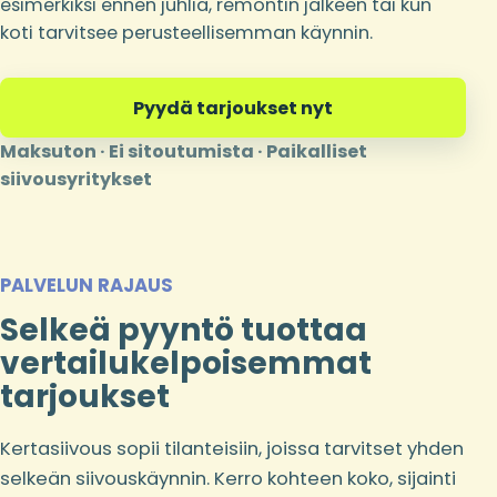
esimerkiksi ennen juhlia, remontin jälkeen tai kun
koti tarvitsee perusteellisemman käynnin.
Pyydä tarjoukset nyt
Maksuton · Ei sitoutumista · Paikalliset
siivousyritykset
PALVELUN RAJAUS
Selkeä pyyntö tuottaa
vertailukelpoisemmat
tarjoukset
Kertasiivous sopii tilanteisiin, joissa tarvitset yhden
selkeän siivouskäynnin. Kerro kohteen koko, sijainti