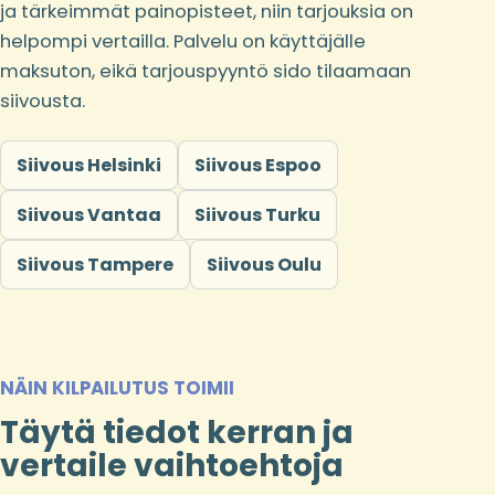
ja tärkeimmät painopisteet, niin tarjouksia on
helpompi vertailla. Palvelu on käyttäjälle
maksuton, eikä tarjouspyyntö sido tilaamaan
siivousta.
Siivous Helsinki
Siivous Espoo
Siivous Vantaa
Siivous Turku
Siivous Tampere
Siivous Oulu
NÄIN KILPAILUTUS TOIMII
Täytä tiedot kerran ja
vertaile vaihtoehtoja