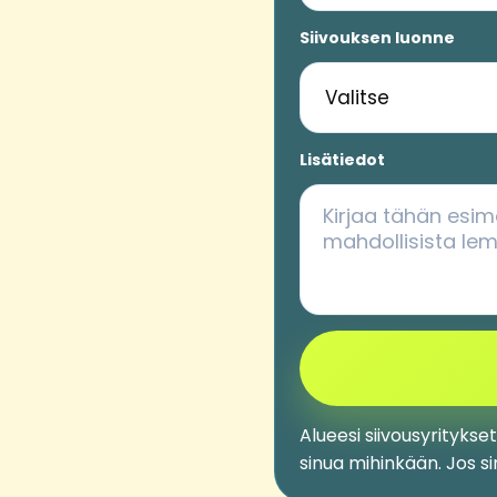
Siivouksen luonne
Lisätiedot
Alueesi siivousyritykse
sinua mihinkään. Jos s