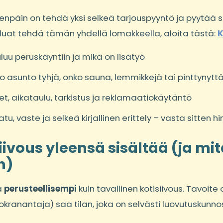
npäin on tehdä yksi selkeä tarjouspyyntö ja pyytää 
luat tehdä tämän yhdellä lomakkeella, aloita tästä:
K
uluu peruskäyntiin ja mikä on lisätyö
ko asunto tyhjä, onko sauna, lemmikkejä tai pinttynyttä
t, aikataulu, tarkistus ja reklamaatiokäytäntö
tu, vaste ja selkeä kirjallinen erittely – vasta sitten hi
ivous yleensä sisältää (ja mi
n)
ä
perusteellisempi
kuin tavallinen kotisiivous. Tavoite 
kranantaja) saa tilan, joka on selvästi luovutuskunno