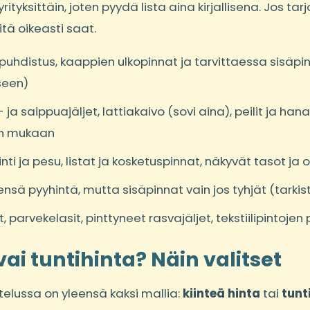
rityksittäin, joten pyydä lista aina kirjallisena. Jos tar
tä oikeasti saat.
en puhdistus, kaappien ulkopinnat ja tarvittaessa sisäp
seen)
ja saippuajäljet, lattiakaivo (sovi aina), peilit ja hana
en mukaan
ointi ja pesu, listat ja kosketuspinnat, näkyvät tasot j
ensä pyyhintä, mutta sisäpinnat vain jos tyhjät (tarki
t, parvekelasit, pinttyneet rasvajäljet, tekstiilipintojen
vai tuntihinta? Näin valitset
telussa on yleensä kaksi mallia:
kiinteä hinta
tai
tunt