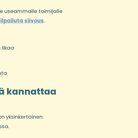
se useammalle toimijalle
ilpailuta siivous
.
 likaa
nta
tä kannattaa
on yksinkertainen:
ssa.