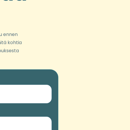
ttu ennen
itä kohtia
ouksesta