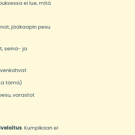
jouksessa ei lue, mitä
innat, jääkaapin pesu
t, seinä- ja
a ovenkahvat
sta tämä)
 pesu, varastot
iveloitus
. Kumpikaan ei