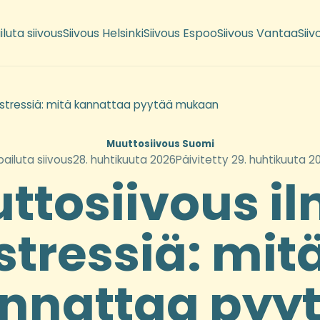
iluta siivous
Siivous Helsinki
Siivous Espoo
Siivous Vantaa
Siiv
 stressiä: mitä kannattaa pyytää mukaan
Muuttosiivous Suomi
lpailuta siivous
28. huhtikuuta 2026
Päivitetty 29. huhtikuuta 2
ttosiivous i
stressiä: mit
nnattaa pyy