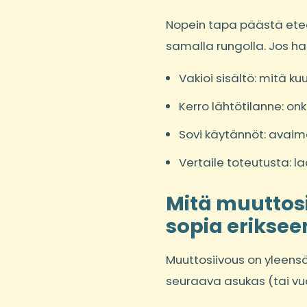
Nopein tapa päästä etee
samalla rungolla. Jos ha
Vakioi sisältö: mitä ku
Kerro lähtötilanne: on
Sovi käytännöt: avaime
Vertaile toteutusta: laa
Mitä muuttosi
sopia eriksee
Muuttosiivous on yleens
seuraava asukas (tai vuo