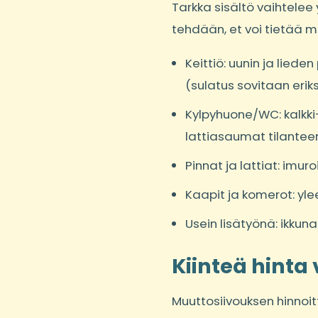
Tarkka sisältö vaihtelee y
tehdään, et voi tietää mi
Keittiö: uunin ja lied
(sulatus sovitaan erik
Kylpyhuone/WC: kalkki- 
lattiasaumat tilante
Pinnat ja lattiat: imur
Kaapit ja komerot: yle
Usein lisätyönä: ikkuna
Kiinteä hinta 
Muuttosiivouksen hinnoit