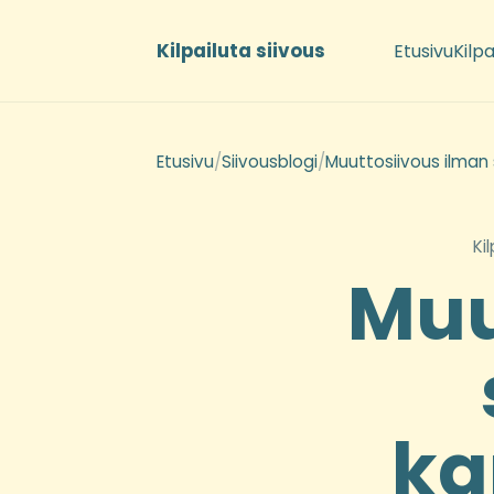
Kilpailuta siivous
Etusivu
Kilpa
Etusivu
/
Siivousblogi
/
Muuttosiivous ilman
Ki
Muu
ka