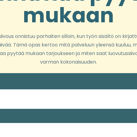
mukaan
ivous onnistuu parhaiten silloin, kun työn sisältö on kirja
vää. Tämä opas kertoo mitä palveluun yleensä kuuluu, m
aa pyytää mukaan tarjoukseen ja miten saat luovutussiiv
varman kokonaisuuden.