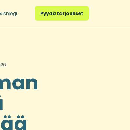
ousblogi
Pyydä tarjoukset
026
lman
ä
tää