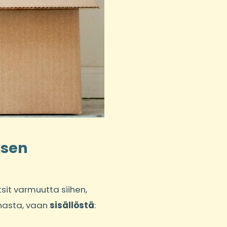
ksen
etsit varmuutta siihen,
nnasta, vaan
sisällöstä
: