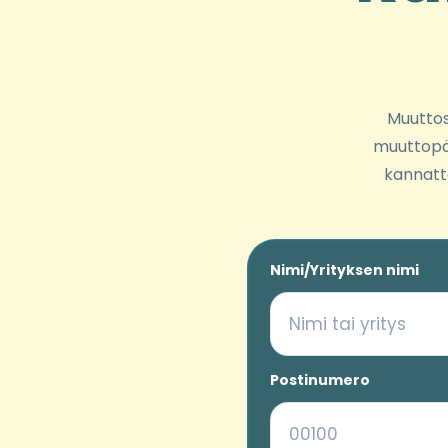
Muuttosi
muuttopäi
kannatt
Nimi/Yrityksen nimi
Postinumero