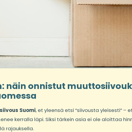
: näin onnistut muuttosiivou
Suomessa
siivous Suomi
, et yleensä etsi “siivousta yleisesti” – 
ee kerralla läpi. Siksi tärkein asia ei ole aloittaa hi
lä rajauksella.