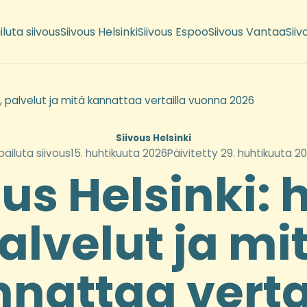
iluta siivous
Siivous Helsinki
Siivous Espoo
Siivous Vantaa
Siiv
ta, palvelut ja mitä kannattaa vertailla vuonna 2026
Siivous Helsinki
lpailuta siivous
15. huhtikuuta 2026
Päivitetty 29. huhtikuuta 2
us Helsinki: 
alvelut ja mi
nattaa verta