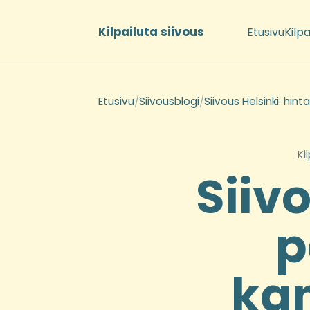
Kilpailuta siivous
Etusivu
Kilpa
Etusivu
/
Siivousblogi
/
Siivous Helsinki: hin
Ki
Siivo
p
kan