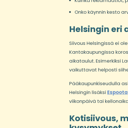
Kuinka reklamaatiot, p
Onko käynnin kesto arv
Helsingin eri
Siivous Helsingissä ei ol
Kantakaupungissa korostu
aikataulut. Esimerkiksi L
vaikuttavat helposti siih
Pääkaupunkiseudulla asi
Helsingin lisäksi
Espoota
viikonpäivä tai kellonai
Kotisiivous, m
kysymykset