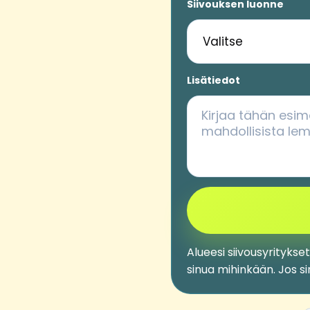
Siivouksen luonne
Lisätiedot
Alueesi siivousyritykse
sinua mihinkään. Jos s