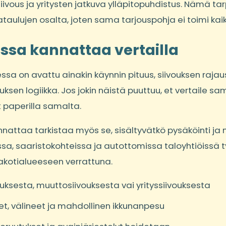
ivous ja yritysten jatkuva ylläpitopuhdistus. Nämä ta
ikataulujen osalta, joten sama tarjouspohja ei toimi kai
issa kannattaa vertailla
ssa on avattu ainakin käynnin pituus, siivouksen rajaus
tuksen logiikka. Jos jokin näistä puuttuu, et vertaile sa
t paperilla samalta.
kannattaa tarkistaa myös se, sisältyvätkö pysäköinti j
a, saaristokohteissa ja autottomissa taloyhtiöissä t
akotialueeseen verrattuna.
ouksesta, muuttosiivouksesta vai yrityssiivouksesta
et, välineet ja mahdollinen ikkunanpesu