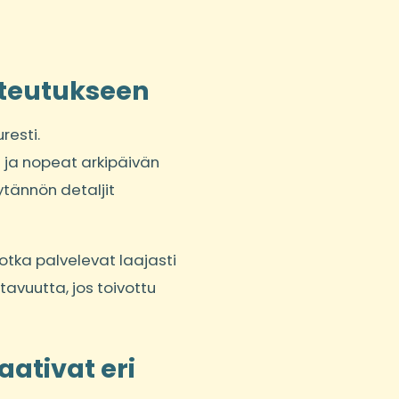
toteutukseen
resti.
i ja nopeat arkipäivän
ytännön detaljit
tka palvelevat laajasti
avuutta, jos toivottu
aativat eri