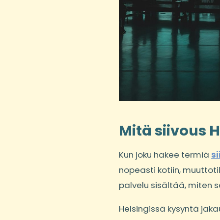
Mitä siivous 
Kun joku hakee termiä
si
nopeasti kotiin, muuttoti
palvelu sisältää, miten s
Helsingissä kysyntä jaka