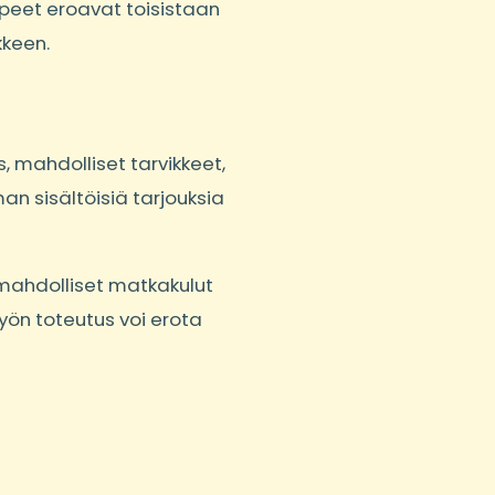
rpeet eroavat toisistaan
kkeen.
, mahdolliset tarvikkeet,
man sisältöisiä tarjouksia
a mahdolliset matkakulut
yön toteutus voi erota