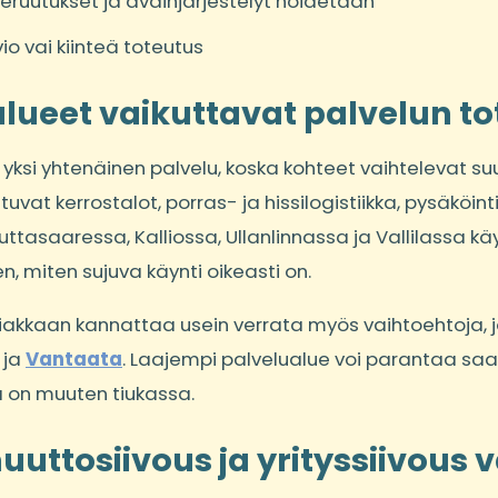
eruutukset ja avainjärjestelyt hoidetaan
io vai kiinteä toteutus
 alueet vaikuttavat palvelun 
e yksi yhtenäinen palvelu, koska kohteet vaihtelevat suu
vat kerrostalot, porras- ja hissilogistiikka, pysäköint
auttasaaressa, Kalliossa, Ullanlinnassa ja Vallilassa kä
en, miten sujuva käynti oikeasti on.
akkaan kannattaa usein verrata myös vaihtoehtoja, jo
ja
Vantaata
. Laajempi palvelualue voi parantaa saat
ka on muuten tiukassa.
uuttosiivous ja yrityssiivous v