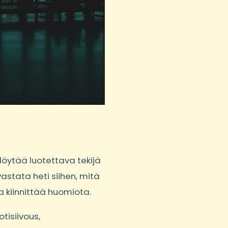
 löytää luotettava tekijä
vastata heti siihen, mitä
a kiinnittää huomiota.
tisiivous,