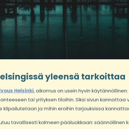
Helsingissä yleensä tarkoittaa
ivous Helsinki
, aikomus on usein hyvin käytännöllinen:
lanteeseen tai yrityksen tiloihin. Siksi sivun kannattaa 
e kilpailutetaan ja mihin eroihin tarjouksissa kannatta
utuu tavallisesti kolmeen pääluokkaan: säännöllinen ko