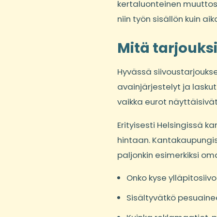
kertaluonteinen muuttosi
niin työn sisällön kuin a
Mitä tarjouks
Hyvässä siivoustarjoukse
avainjärjestelyt ja lasku
vaikka eurot näyttäisivä
Erityisesti Helsingissä 
hintaan. Kantakaupungiss
paljonkin esimerkiksi om
Onko kyse ylläpitosiiv
Sisältyvätkö pesuaine