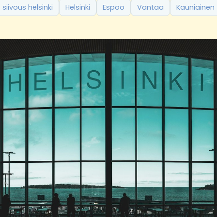
siivous helsinki
Helsinki
Espoo
Vantaa
Kauniainen