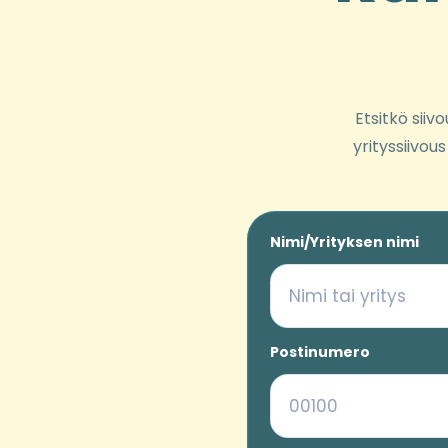
Etsitkö siiv
yrityssiivou
Nimi/Yrityksen nimi
Postinumero