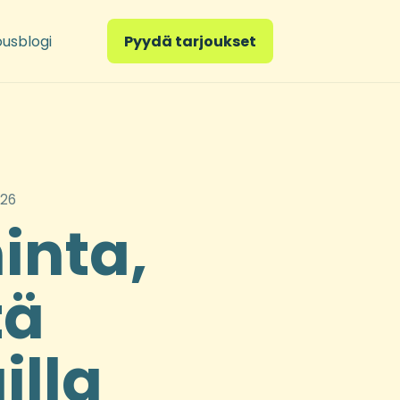
ousblogi
Pyydä tarjoukset
026
hinta,
tä
illa