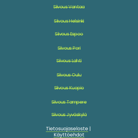
Siivous Vantaa
Siivous Helsinki
Siivous Espoo
Siivous Pori
Siivous Lahti
Siivous Oulu
Siivous Kuopio
Siivous Tampere
Siivous Jyväskylä
Tietosuojaseloste
|
Käyttöehdot