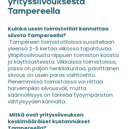
yrityssiivouksesta 
Tampereella
Kuinka usein toimistotilat kannattaa 
siivota Tampereella?
 Tampereen toimistotiloissa suositellaan 
yleensä 2-5 kertaa viikossa tapahtuvaa 
ylläpitosiivousta riippuen toimiston koosta 
ja käyttöasteesta. Vilkkaissa toimistoissa, 
joissa on paljon henkilökuntaa, päivittäinen 
siivous on usein paras vaihtoehto. 
Pienemmissä toimistoissa voi riittää 
harvempikin siivousväli, mutta 
säännöllisyys on tärkeää työympäristön 
viihtyisyyden kannalta.
Mitkä ovat yrityssiivouksen 
keskimääräiset kustannukset 
Tampereella?