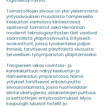
logistiikkayrityksiä.
Toimistotilojen siivous on yksi yleisimmistä 
yrityssiivouksen muodoista Tampereella. 
Keskustan vanhoissa kiinteistöissä 
sijaitsevat toimistot sekä Hervannan 
modernit teknologiayritysten tilat vaativat 
säännöllistä ylläpitosiivousta. Erityisesti 
avokonttorit, joissa työskentelee paljon 
ihmisiä, tarvitsevat päivittäistä siivousta 
terveellisen työympäristön ylläpitämiseksi.
Tampereen vilkas ravintola- ja 
kahvilakulttuuri näkyy keskustan ja 
Hämeenkadun ympäristössä. Nämä 
yritykset tarvitsevat erikoistunutta 
siivousosaamista, jossa huomioidaan 
elintarvikehygienia, asiakastilojen puhtaus 
ja keittiötilojen erityisvaatimukset. Myös 
kaupungin lukuisat hotellit ja 