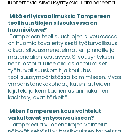
luotettavia siivousyrityksiä Tampereelta.
Mitä erityisvaatimuksia Tampereen 
teollisuustilojen siivouksessa on 
huomioitava?
 Tampereen teollisuustilojen siivouksessa 
on huomioitava erityisesti työturvallisuus, 
oikeat siivousmenetelmät eri pinnoille ja 
materiaalien kestävyys. Siivousyrityksen 
henkilöstöllä tulee olla asianmukaiset 
työturvallisuuskortit ja koulutus 
teollisuusympäristössä toimimiseen. Myös 
ympäristönäkökohdat, kuten jätteiden 
lajittelu ja kemikaalien asianmukainen 
käsittely, ovat tärkeitä.
Miten Tampereen kausivaihtelut 
vaikuttavat yrityssiivoukseen?
 Tampereella vuodenaikojen vaihtelut 
näkyvät selvästi yrityssiivouksen tarpeissa. 