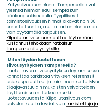
 Yrityssiivouksen hinnat Tampereella ovat 
yleensä hieman edullisempia kuin 
pääkaupunkiseudulla. Tyypillisesti 
toimistosiivouksen hinnat alkavat noin 30 
eurosta tunnilta, mutta tarkan hinnan saa 
vain pyytämällä tarjouksen. 
Kilpailutasiivous.com auttaa löytämään
kustannustehokkaan ratkaisun
tamperelaisille yrityksille.
Miten löydän luotettavan 
siivousyrityksen Tampereella?
 Luotettavan siivousyrityksen löytämisessä 
kannattaa tarkistaa yrityksen referenssit, 
asiakaspalautteet ja toiminnan kesto. Myös 
tilaajavastuulain mukaisten velvoitteiden 
täyttäminen on tärkeä merkki 
luotettavuudesta. Kilpailutasiivous.com-
palvelun kautta löydät vain 
tarkistettuja ja