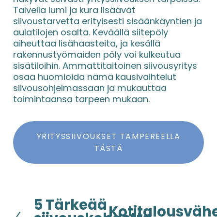
Talvella lumi ja kura lisäävät 
siivoustarvetta erityisesti sisäänkäyntien ja 
aulatilojen osalta. Keväällä siitepöly 
aiheuttaa lisähaasteita, ja kesällä 
rakennustyömaiden pöly voi kulkeutua 
sisätiloihin. Ammattitaitoinen siivousyritys 
osaa huomioida nämä kausivaihtelut 
siivousohjelmassaan ja mukauttaa 
toimintaansa tarpeen mukaan.
YRITYSSIIVOUKSET TAMPEREELLA
TÄSTÄ
5 Tärkeää
E
Kotitalousväh
S
d