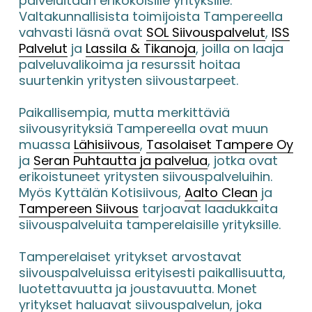
palveluitaan erikokoisille yrityksille. 
Valtakunnallisista toimijoista Tampereella 
vahvasti läsnä ovat 
SOL Siivouspalvelut
, 
ISS
Palvelut
 ja 
Lassila & Tikanoja
, joilla on laaja 
palveluvalikoima ja resurssit hoitaa 
suurtenkin yritysten siivoustarpeet.
Paikallisempia, mutta merkittäviä 
siivousyrityksiä Tampereella ovat muun 
muassa 
Lähisiivous
, 
Tasolaiset Tampere Oy
ja 
Seran Puhtautta ja palvelua
, jotka ovat 
erikoistuneet yritysten siivouspalveluihin. 
Myös Kyttälän Kotisiivous, 
Aalto Clean
 ja 
Tampereen Siivous
 tarjoavat laadukkaita 
siivouspalveluita tamperelaisille yrityksille.
Tamperelaiset yritykset arvostavat 
siivouspalveluissa erityisesti paikallisuutta, 
luotettavuutta ja joustavuutta. Monet 
yritykset haluavat siivouspalvelun, joka 