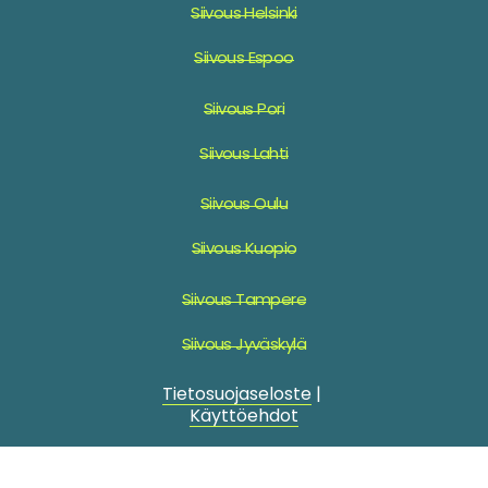
Siivous Helsinki
Siivous Espoo
Siivous Pori
Siivous Lahti
Siivous Oulu
Siivous Kuopio
Siivous Tampere
Siivous Jyväskylä
Tietosuojaseloste
|
Käyttöehdot