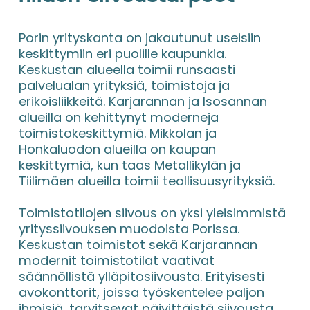
Porin yrityskanta on jakautunut useisiin 
keskittymiin eri puolille kaupunkia. 
Keskustan alueella toimii runsaasti 
palvelualan yrityksiä, toimistoja ja 
erikoisliikkeitä. Karjarannan ja Isosannan 
alueilla on kehittynyt moderneja 
toimistokeskittymiä. Mikkolan ja 
Honkaluodon alueilla on kaupan 
keskittymiä, kun taas Metallikylän ja 
Tiilimäen alueilla toimii teollisuusyrityksiä.
Toimistotilojen siivous on yksi yleisimmistä 
yrityssiivouksen muodoista Porissa. 
Keskustan toimistot sekä Karjarannan 
modernit toimistotilat vaativat 
säännöllistä ylläpitosiivousta. Erityisesti 
avokonttorit, joissa työskentelee paljon 
ihmisiä, tarvitsevat päivittäistä siivousta 