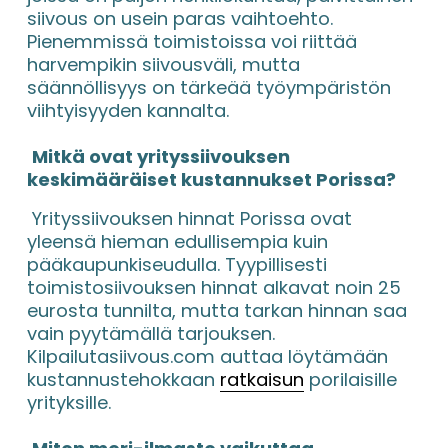
siivous on usein paras vaihtoehto. 
Pienemmissä toimistoissa voi riittää 
harvempikin siivousväli, mutta 
säännöllisyys on tärkeää työympäristön 
viihtyisyyden kannalta.
Mitkä ovat yrityssiivouksen 
keskimääräiset kustannukset Porissa?
 Yrityssiivouksen hinnat Porissa ovat 
yleensä hieman edullisempia kuin 
pääkaupunkiseudulla. Tyypillisesti 
toimistosiivouksen hinnat alkavat noin 25 
eurosta tunnilta, mutta tarkan hinnan saa 
vain pyytämällä tarjouksen. 
Kilpailutasiivous.com auttaa löytämään 
kustannustehokkaan 
ratkaisun
 porilaisille 
yrityksille.