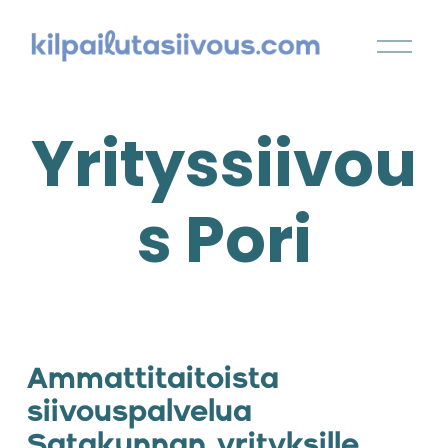
Yrityssiivou
s Pori
Ammattitaitoista 
siivouspalvelua 
Satakunnan yrityksille