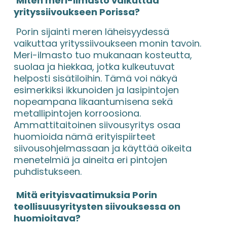
Miten meri-ilmasto vaikuttaa 
yrityssiivoukseen Porissa?
 Porin sijainti meren läheisyydessä 
vaikuttaa yrityssiivoukseen monin tavoin. 
Meri-ilmasto tuo mukanaan kosteutta, 
suolaa ja hiekkaa, jotka kulkeutuvat 
helposti sisätiloihin. Tämä voi näkyä 
esimerkiksi ikkunoiden ja lasipintojen 
nopeampana likaantumisena sekä 
metallipintojen korroosiona. 
Ammattitaitoinen siivousyritys osaa 
huomioida nämä erityispiirteet 
siivousohjelmassaan ja käyttää oikeita 
menetelmiä ja aineita eri pintojen 
puhdistukseen.
Mitä erityisvaatimuksia Porin 
teollisuusyritysten siivouksessa on 
huomioitava?