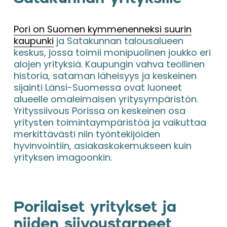
Pori on Suomen kymmenenneksi suurin
kaupunki
 ja Satakunnan talousalueen 
keskus, jossa toimii monipuolinen joukko eri 
alojen yrityksiä. Kaupungin vahva teollinen 
historia, sataman läheisyys ja keskeinen 
sijainti Länsi-Suomessa ovat luoneet 
alueelle omaleimaisen yritysympäristön. 
Yrityssiivous Porissa on keskeinen osa 
yritysten toimintaympäristöä ja vaikuttaa 
merkittävästi niin työntekijöiden 
hyvinvointiin, asiakaskokemukseen kuin 
yrityksen imagoonkin.
Porilaiset yritykset ja 
niiden siivoustarpeet