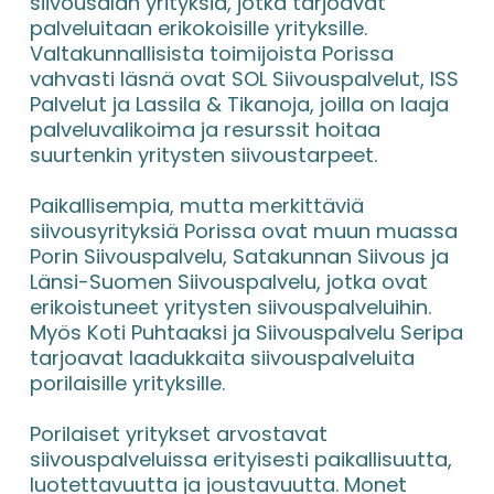
siivousalan yrityksiä, jotka tarjoavat 
palveluitaan erikokoisille yrityksille. 
Valtakunnallisista toimijoista Porissa 
vahvasti läsnä ovat SOL Siivouspalvelut, ISS 
Palvelut ja Lassila & Tikanoja, joilla on laaja 
palveluvalikoima ja resurssit hoitaa 
suurtenkin yritysten siivoustarpeet.
Paikallisempia, mutta merkittäviä 
siivousyrityksiä Porissa ovat muun muassa 
Porin Siivouspalvelu, Satakunnan Siivous ja 
Länsi-Suomen Siivouspalvelu, jotka ovat 
erikoistuneet yritysten siivouspalveluihin. 
Myös Koti Puhtaaksi ja Siivouspalvelu Seripa 
tarjoavat laadukkaita siivouspalveluita 
porilaisille yrityksille.
Porilaiset yritykset arvostavat 
siivouspalveluissa erityisesti paikallisuutta, 
luotettavuutta ja joustavuutta. Monet 