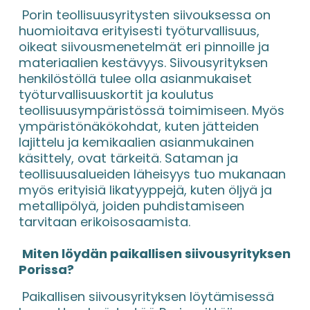
 Porin teollisuusyritysten siivouksessa on 
huomioitava erityisesti työturvallisuus, 
oikeat siivousmenetelmät eri pinnoille ja 
materiaalien kestävyys. Siivousyrityksen 
henkilöstöllä tulee olla asianmukaiset 
työturvallisuuskortit ja koulutus 
teollisuusympäristössä toimimiseen. Myös 
ympäristönäkökohdat, kuten jätteiden 
lajittelu ja kemikaalien asianmukainen 
käsittely, ovat tärkeitä. Sataman ja 
teollisuusalueiden läheisyys tuo mukanaan 
myös erityisiä likatyyppejä, kuten öljyä ja 
metallipölyä, joiden puhdistamiseen 
tarvitaan erikoisosaamista.
Miten löydän paikallisen siivousyrityksen 
Porissa?
 Paikallisen siivousyrityksen löytämisessä 