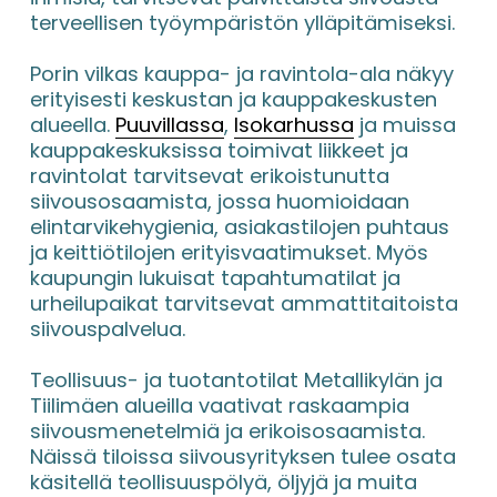
terveellisen työympäristön ylläpitämiseksi.
Porin vilkas kauppa- ja ravintola-ala näkyy 
erityisesti keskustan ja kauppakeskusten 
alueella. 
Puuvillassa
, 
Isokarhussa
 ja muissa 
kauppakeskuksissa toimivat liikkeet ja 
ravintolat tarvitsevat erikoistunutta 
siivousosaamista, jossa huomioidaan 
elintarvikehygienia, asiakastilojen puhtaus 
ja keittiötilojen erityisvaatimukset. Myös 
kaupungin lukuisat tapahtumatilat ja 
urheilupaikat tarvitsevat ammattitaitoista 
siivouspalvelua.
Teollisuus- ja tuotantotilat Metallikylän ja 
Tiilimäen alueilla vaativat raskaampia 
siivousmenetelmiä ja erikoisosaamista. 
Näissä tiloissa siivousyrityksen tulee osata 
käsitellä teollisuuspölyä, öljyjä ja muita 