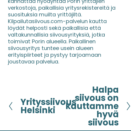
kannattaa hyödyntää Porin yrittäjien 
verkostoja, paikallisia yritysrekistereitä ja 
suosituksia muilta yrittäjiltä. 
Kilpailutasiivous.com-palvelun kautta 
löydät helposti sekä paikallisia että 
valtakunnallisia siivousyrityksiä, jotka 
toimivat Porin alueella. Paikallinen 
siivousyritys tuntee usein alueen 
erityispiirteet ja pystyy tarjoamaan 
joustavaa palvelua.
Halpa
S
e
siivous on
Yrityssiivous
E
u
kauttamme
d
Helsinki
r
hyvä
e
a
siivous
l
a
l
v