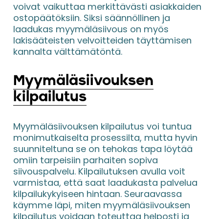
voivat vaikuttaa merkittävästi asiakkaiden 
ostopäätöksiin. Siksi säännöllinen ja 
laadukas myymäläsiivous on myös 
lakisääteisten velvoitteiden täyttämisen 
kannalta välttämätöntä.
Myymäläsiivouksen
kilpailutus
Myymäläsiivouksen kilpailutus voi tuntua 
monimutkaiselta prosessilta, mutta hyvin 
suunniteltuna se on tehokas tapa löytää 
omiin tarpeisiin parhaiten sopiva 
siivouspalvelu. Kilpailutuksen avulla voit 
varmistaa, että saat laadukasta palvelua 
kilpailukykyiseen hintaan. Seuraavassa 
käymme läpi, miten myymäläsiivouksen 
kilpailutus voidaan toteuttaa helposti ja 