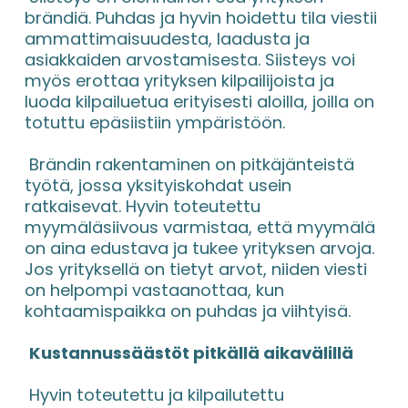
brändiä. Puhdas ja hyvin hoidettu tila viestii 
ammattimaisuudesta, laadusta ja 
asiakkaiden arvostamisesta. Siisteys voi 
myös erottaa yrityksen kilpailijoista ja 
luoda kilpailuetua erityisesti aloilla, joilla on 
totuttu epäsiistiin ympäristöön.
 Brändin rakentaminen on pitkäjänteistä 
työtä, jossa yksityiskohdat usein 
ratkaisevat. Hyvin toteutettu 
myymäläsiivous varmistaa, että myymälä 
on aina edustava ja tukee yrityksen arvoja. 
Jos yrityksellä on tietyt arvot, niiden viesti 
on helpompi vastaanottaa, kun 
kohtaamispaikka on puhdas ja viihtyisä.
Kustannussäästöt pitkällä aikavälillä
 Hyvin toteutettu ja kilpailutettu 