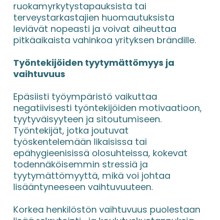
ruokamyrkytystapauksista tai 
terveystarkastajien huomautuksista 
leviävät nopeasti ja voivat aiheuttaa 
pitkäaikaista vahinkoa yrityksen brändille.
Työntekijöiden tyytymättömyys ja 
vaihtuvuus
Epäsiisti työympäristö vaikuttaa 
negatiivisesti työntekijöiden motivaatioon, 
tyytyväisyyteen ja sitoutumiseen. 
Työntekijät, jotka joutuvat 
työskentelemään likaisissa tai 
epähygieenisissä olosuhteissa, kokevat 
todennäköisemmin stressiä ja 
tyytymättömyyttä, mikä voi johtaa 
lisääntyneeseen vaihtuvuuteen.
Korkea henkilöstön vaihtuvuus puolestaan 