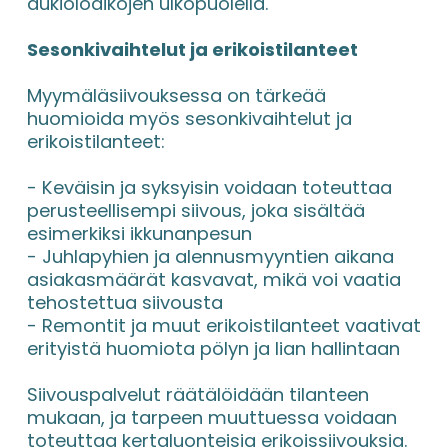
aukioloaikojen ulkopuolella.
Sesonkivaihtelut ja erikoistilanteet
Myymäläsiivouksessa on tärkeää 
huomioida myös sesonkivaihtelut ja 
erikoistilanteet:
- Keväisin ja syksyisin voidaan toteuttaa 
perusteellisempi siivous, joka sisältää 
esimerkiksi ikkunanpesun
- Juhlapyhien ja alennusmyyntien aikana 
asiakasmäärät kasvavat, mikä voi vaatia 
tehostettua siivousta
- Remontit ja muut erikoistilanteet vaativat 
erityistä huomiota pölyn ja lian hallintaan
Siivouspalvelut räätälöidään tilanteen 
mukaan, ja tarpeen muuttuessa voidaan 
toteuttaa kertaluonteisia erikoissiivouksia. 