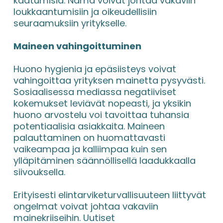
kaatumisia. Nämä voivat johtaa vakaviin 
loukkaantumisiin ja oikeudellisiin 
seuraamuksiin yritykselle.
Maineen vahingoittuminen
Huono hygienia ja epäsiisteys voivat 
vahingoittaa yrityksen mainetta pysyvästi. 
Sosiaalisessa mediassa negatiiviset 
kokemukset leviävät nopeasti, ja yksikin 
huono arvostelu voi tavoittaa tuhansia 
potentiaalisia asiakkaita. Maineen 
palauttaminen on huomattavasti 
vaikeampaa ja kalliimpaa kuin sen 
ylläpitäminen säännöllisellä laadukkaalla 
siivouksella.
Erityisesti elintarviketurvallisuuteen liittyvät 
ongelmat voivat johtaa vakaviin 
mainekriiseihin. Uutiset 