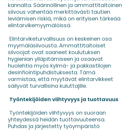
kannalta. Säännöllinen ja ammattitaitoinen 
siivous vähentää merkittävästi tautien 
leviämisen riskiä, mikä on erityisen tärkeää 
elintarvikemyymälöissä.
 Elintarviketurvallisuus on keskeinen osa 
myymäläsiivousta. Ammattitaitoiset 
siivoojat ovat saaneet koulutuksen 
hygienian ylläpitämiseen ja osaavat 
huolehtia myös kylmä- ja pakkastilojen 
desinfiointipuhdistuksesta. Tämä 
varmistaa, että myytävät elintarvikkeet 
säilyvät turvallisina kuluttajille.
Työntekijöiden viihtyvyys ja tuottavuus
 Työntekijöiden viihtyvyys on suoraan 
yhteydessä heidän tuottavuuteensa. 
Puhdas ja järjestetty työympäristö 