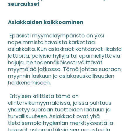
seuraukset
Asiakkaiden kaikkoaminen
 Epäsiisti myymäläympäristö on yksi 
nopeimmista tavoista karkottaa 
asiakkaita. Kun asiakkaat kohtaavat likaisia 
lattioita, pölyisiä hyllyjä tai epämiellyttäviä 
hajuja, he todennäköisesti välttävät 
myymälää jatkossa. Tämä johtaa suoraan 
myynnin laskuun ja asiakasuskollisuuden 
heikkenemiseen.
 Erityisen kriittistä tämä on 
elintarvikemyymälöissä, joissa puhtaus 
yhdistyy suoraan tuotteiden laatuun ja 
turvallisuuteen. Asiakkaat ovat yhä 
tietoisempia hygienian merkityksestä ja 
tekevät ostopäätöksiä sen perusteella.