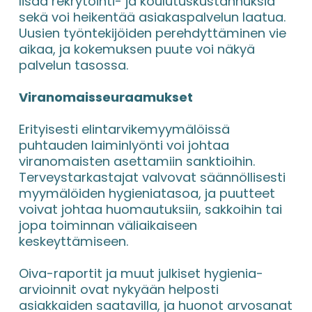
lisää rekrytointi- ja koulutuskustannuksia 
sekä voi heikentää asiakaspalvelun laatua. 
Uusien työntekijöiden perehdyttäminen vie 
aikaa, ja kokemuksen puute voi näkyä 
palvelun tasossa.
Viranomaisseuraamukset
Erityisesti elintarvikemyymälöissä 
puhtauden laiminlyönti voi johtaa 
viranomaisten asettamiin sanktioihin. 
Terveystarkastajat valvovat säännöllisesti 
myymälöiden hygieniatasoa, ja puutteet 
voivat johtaa huomautuksiin, sakkoihin tai 
jopa toiminnan väliaikaiseen 
keskeyttämiseen.
Oiva-raportit ja muut julkiset hygienia-
arvioinnit ovat nykyään helposti 
asiakkaiden saatavilla, ja huonot arvosanat 