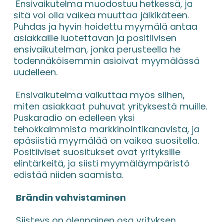
 Ensivaikutelma muodostuu hetkessä, ja 
sitä voi olla vaikea muuttaa jälkikäteen. 
Puhdas ja hyvin hoidettu myymälä antaa 
asiakkaille luotettavan ja positiivisen 
ensivaikutelman, jonka perusteella he 
todennäköisemmin asioivat myymälässä 
uudelleen.
 Ensivaikutelma vaikuttaa myös siihen, 
miten asiakkaat puhuvat yrityksestä muille. 
Puskaradio on edelleen yksi 
tehokkaimmista markkinointikanavista, ja 
epäsiistiä myymälää on vaikea suositella. 
Positiiviset suositukset ovat yrityksille 
elintärkeitä, ja siisti myymäläympäristö 
edistää niiden saamista.
Brändin vahvistaminen
 Siisteys on olennainen osa yrityksen 