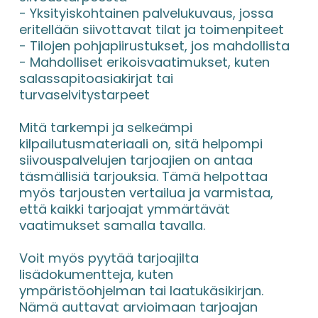
- Yksityiskohtainen palvelukuvaus, jossa 
eritellään siivottavat tilat ja toimenpiteet
- Tilojen pohjapiirustukset, jos mahdollista
- Mahdolliset erikoisvaatimukset, kuten 
salassapitoasiakirjat tai 
turvaselvitystarpeet
Mitä tarkempi ja selkeämpi 
kilpailutusmateriaali on, sitä helpompi 
siivouspalvelujen tarjoajien on antaa 
täsmällisiä tarjouksia. Tämä helpottaa 
myös tarjousten vertailua ja varmistaa, 
että kaikki tarjoajat ymmärtävät 
vaatimukset samalla tavalla.
Voit myös pyytää tarjoajilta 
lisädokumentteja, kuten 
ympäristöohjelman tai laatukäsikirjan. 
Nämä auttavat arvioimaan tarjoajan 