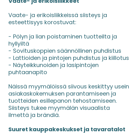
Vaate- ja erikoisliikkeet
Vaate- ja erikoisliikkeissä siisteys ja 
esteettisyys korostuvat:
- Pölyn ja lian poistaminen tuotteilta ja 
hyllyiltä
- Sovituskoppien säännöllinen puhdistus
- Lattioiden ja pintojen puhdistus ja kiillotus
- Näyteikkunoiden ja lasipintojen 
puhtaanapito
Näissä myymälöissä siivous keskittyy usein 
asiakaskokemuksen parantamiseen ja 
tuotteiden esillepanon tehostamiseen. 
Siisteys tukee myymälän visuaalista 
ilmettä ja brändiä.
Suuret kauppakeskukset ja tavaratalot