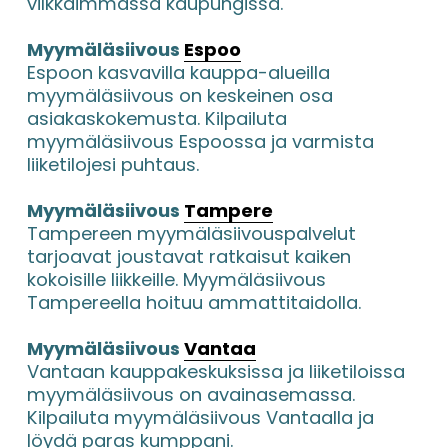
vilkkaimmassa kaupungissa.
Myymäläsiivous 
Espoo
Espoon kasvavilla kauppa-alueilla 
myymäläsiivous on keskeinen osa 
asiakaskokemusta. Kilpailuta 
myymäläsiivous Espoossa ja varmista 
liiketilojesi puhtaus.
Myymäläsiivous 
Tampere
Tampereen myymäläsiivouspalvelut 
tarjoavat joustavat ratkaisut kaiken 
kokoisille liikkeille. Myymäläsiivous 
Tampereella hoituu ammattitaidolla.
Myymäläsiivous 
Vantaa
Vantaan kauppakeskuksissa ja liiketiloissa 
myymäläsiivous on avainasemassa. 
Kilpailuta myymäläsiivous Vantaalla ja 
löydä paras kumppani.