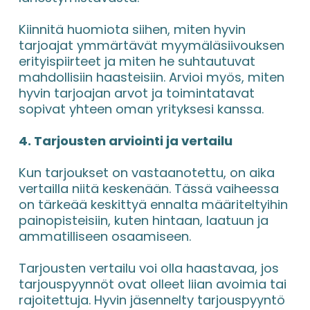
Kiinnitä huomiota siihen, miten hyvin 
tarjoajat ymmärtävät myymäläsiivouksen 
erityispiirteet ja miten he suhtautuvat 
mahdollisiin haasteisiin. Arvioi myös, miten 
hyvin tarjoajan arvot ja toimintatavat 
sopivat yhteen oman yrityksesi kanssa.
4. Tarjousten arviointi ja vertailu
Kun tarjoukset on vastaanotettu, on aika 
vertailla niitä keskenään. Tässä vaiheessa 
on tärkeää keskittyä ennalta määriteltyihin 
painopisteisiin, kuten hintaan, laatuun ja 
ammatilliseen osaamiseen.
Tarjousten vertailu voi olla haastavaa, jos 
tarjouspyynnöt ovat olleet liian avoimia tai 
rajoitettuja. Hyvin jäsennelty tarjouspyyntö 