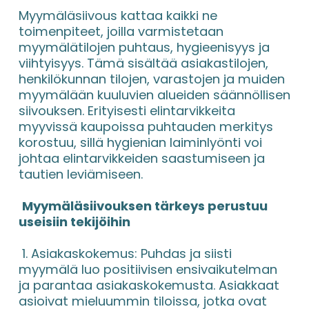
Myymäläsiivous kattaa kaikki ne 
toimenpiteet, joilla varmistetaan 
myymälätilojen puhtaus, hygieenisyys ja 
viihtyisyys. Tämä sisältää asiakastilojen, 
henkilökunnan tilojen, varastojen ja muiden 
myymälään kuuluvien alueiden säännöllisen 
siivouksen. Erityisesti elintarvikkeita 
myyvissä kaupoissa puhtauden merkitys 
korostuu, sillä hygienian laiminlyönti voi 
johtaa elintarvikkeiden saastumiseen ja 
tautien leviämiseen.
Myymäläsiivouksen tärkeys perustuu 
useisiin tekijöihin
 1. Asiakaskokemus: Puhdas ja siisti 
myymälä luo positiivisen ensivaikutelman 
ja parantaa asiakaskokemusta. Asiakkaat 
asioivat mieluummin tiloissa, jotka ovat 