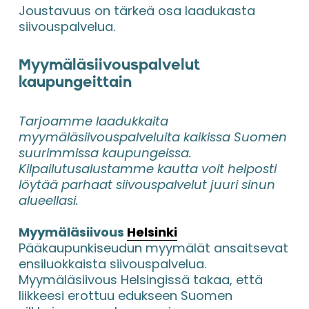
Joustavuus on tärkeä osa laadukasta 
siivouspalvelua.
Myymäläsiivouspalvelut 
kaupungeittain
Tarjoamme laadukkaita 
myymäläsiivouspalveluita kaikissa Suomen 
suurimmissa kaupungeissa. 
Kilpailutusalustamme kautta voit helposti 
löytää parhaat siivouspalvelut juuri sinun 
alueellasi.
Myymäläsiivous 
Helsinki
Pääkaupunkiseudun myymälät ansaitsevat 
ensiluokkaista siivouspalvelua. 
Myymäläsiivous Helsingissä takaa, että 
liikkeesi erottuu edukseen Suomen 