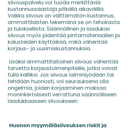
siivouspalvelu voi tuoda merkittäviä 
kustannussäästöjä pitkällä aikavälillä. 
Vaikka siivous on välttämätön kustannus, 
ammattilaisten tekemänä se on tehokasta 
ja tuloksellista. Säännöllinen ja laadukas 
siivous myös pidentää pintamateriaalien ja 
kalusteiden käyttöikää, mikä vähentää 
korjaus- ja uusimiskustannuksia.
 Lisäksi ammattitaitoinen siivous vähentää 
tarvetta korjaustoimenpiteille, jotka voivat 
tulla kalliiksi. Jos siivous laiminlyödään tai 
tehdään huonosti, voi seurauksena olla 
ongelmia, joiden korjaaminen maksaa 
moninkertaisesti verrattuna säännölliseen 
laadukkaaseen siivoukseen.
Huonon myymäläsiivouksen riskit ja 