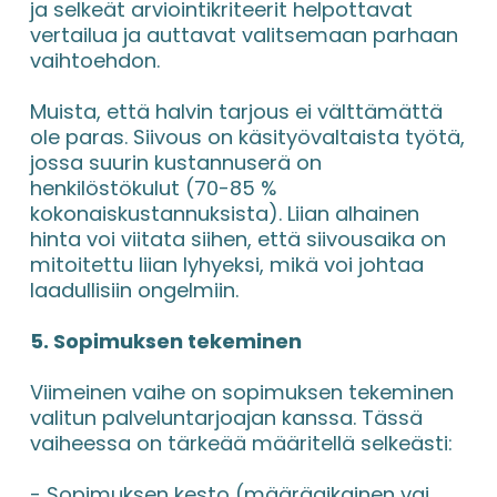
ja selkeät arviointikriteerit helpottavat 
vertailua ja auttavat valitsemaan parhaan 
vaihtoehdon.
Muista, että halvin tarjous ei välttämättä 
ole paras. Siivous on käsityövaltaista työtä, 
jossa suurin kustannuserä on 
henkilöstökulut (70-85 % 
kokonaiskustannuksista). Liian alhainen 
hinta voi viitata siihen, että siivousaika on 
mitoitettu liian lyhyeksi, mikä voi johtaa 
laadullisiin ongelmiin.
5. Sopimuksen tekeminen
Viimeinen vaihe on sopimuksen tekeminen 
valitun palveluntarjoajan kanssa. Tässä 
vaiheessa on tärkeää määritellä selkeästi:
- Sopimuksen kesto (määräaikainen vai 