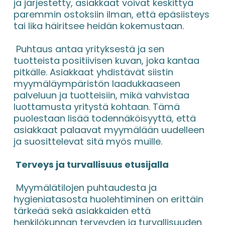
ja järjestetty, asiakkaat voivat keskittyä 
paremmin ostoksiin ilman, että epäsiisteys 
tai lika häiritsee heidän kokemustaan.
 Puhtaus antaa yrityksestä ja sen 
tuotteista positiivisen kuvan, joka kantaa 
pitkälle. Asiakkaat yhdistävät siistin 
myymäläympäristön laadukkaaseen 
palveluun ja tuotteisiin, mikä vahvistaa 
luottamusta yritystä kohtaan. Tämä 
puolestaan lisää todennäköisyyttä, että 
asiakkaat palaavat myymälään uudelleen 
ja suosittelevat sitä myös muille.
 Terveys ja turvallisuus etusijalla
 Myymälätilojen puhtaudesta ja 
hygieniatasosta huolehtiminen on erittäin 
tärkeää sekä asiakkaiden että 
henkilökunnan terveyden ja turvallisuuden 