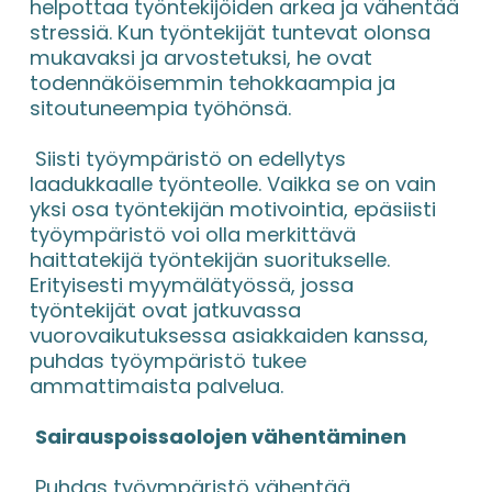
helpottaa työntekijöiden arkea ja vähentää 
stressiä. Kun työntekijät tuntevat olonsa 
mukavaksi ja arvostetuksi, he ovat 
todennäköisemmin tehokkaampia ja 
sitoutuneempia työhönsä.
 Siisti työympäristö on edellytys 
laadukkaalle työnteolle. Vaikka se on vain 
yksi osa työntekijän motivointia, epäsiisti 
työympäristö voi olla merkittävä 
haittatekijä työntekijän suoritukselle. 
Erityisesti myymälätyössä, jossa 
työntekijät ovat jatkuvassa 
vuorovaikutuksessa asiakkaiden kanssa, 
puhdas työympäristö tukee 
ammattimaista palvelua.
Sairauspoissaolojen vähentäminen
 Puhdas työympäristö vähentää 