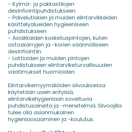
- Kylmä- ja pakkastilojen 
desinfiointipuhdistukseen
- Palvelutiskien ja muiden elintarvikkeiden 
käsittelyalueiden hygieeniseen 
puhdistukseen
- Asiakkaiden kosketuspintojen, kuten 
ostoskärryjen ja -korien säännölliseen 
desinfiointiin
- Lattioiden ja muiden pintojen 
puhdistukseen elintarviketurvallisuuden 
vaatimukset huomioiden
Elintarvikemyymälöiden siivouksessa 
käytetään usein erityisiä, 
elintarvikehygieniaan soveltuvia 
puhdistusaineita ja -menetelmiä. Siivoojilla 
tulee olla asianmukainen 
hygieniaosaaminen ja -koulutus.