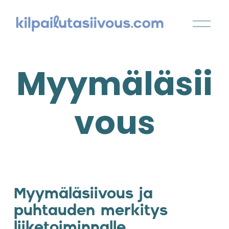
Myymäläsii
vous
Myymäläsiivous ja 
puhtauden merkitys 
liiketoiminnalle