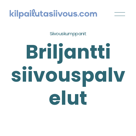
Siivouskumppanit
Briljantti
siivouspalv
elut