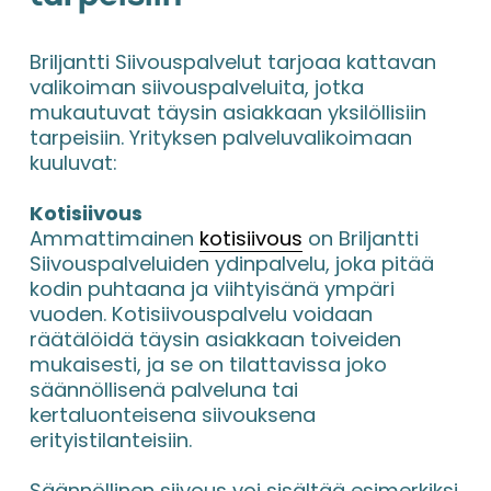
Briljantti Siivouspalvelut tarjoaa kattavan 
valikoiman siivouspalveluita, jotka 
mukautuvat täysin asiakkaan yksilöllisiin 
tarpeisiin. Yrityksen palveluvalikoimaan 
kuuluvat:
Kotisiivous
Ammattimainen 
kotisiivous
 on Briljantti 
Siivouspalveluiden ydinpalvelu, joka pitää 
kodin puhtaana ja viihtyisänä ympäri 
vuoden. Kotisiivouspalvelu voidaan 
räätälöidä täysin asiakkaan toiveiden 
mukaisesti, ja se on tilattavissa joko 
säännöllisenä palveluna tai 
kertaluonteisena siivouksena 
erityistilanteisiin.
Säännöllinen siivous voi sisältää esimerkiksi 