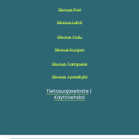
Siivous Pori
Siivous Lahti
Siivous Oulu
Siivous Kuopio
Siivous Tampere
Siivous Jyväskylä
Tietosuojaseloste
|
Käyttöehdot