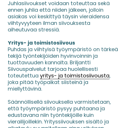
Juhlasiivoukset voidaan toteuttaa sekä 
ennen juhlia että niiden jälkeen, jolloin 
asiakas voi keskittyä täysin vieraidensa 
viihtyvyyteen ilman siivouksesta 
aiheutuvaa stressiä.
Yritys- ja toimistosiivous
Puhdas ja viihtyisä työympäristö on tärkeä 
tekijä työntekijöiden hyvinvoinnin ja 
tuottavuuden kannalta. Briljantti 
Siivouspalvelut tarjoaa huolellisesti 
toteutettua 
yritys- ja toimistosiivousta
, 
joka pitää työpaikat siisteinä ja 
miellyttävinä.
Säännöllisellä siivouksella varmistetaan, 
että työympäristö pysyy puhtaana ja 
edustavana niin työntekijöille kuin 
vierailijoillekin. Yrityssiivouksen sisältö ja 