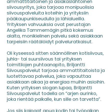
ammattitaitoinen ja asiakaslähtöinen 
siivousyritys, joka tarjoaa monipuolisia 
siivouspalveluita koteihin ja yrityksiin 
pääkaupunkiseudulla ja lähialueilla. 
Yrityksen vahvuuksia ovat perustajan 
Angelika Tammemägin pitkä kokemus 
alalta, monikielinen palvelu sekä asiakkaan 
tarpeisiin räätälöidyt palveluratkaisut.
Oli kyseessä sitten säännöllinen kotisiivous, 
juhla- tai suursiivous tai yrityksen 
toimitilojen puhtaanapito, Briljantti 
Siivouspalvelut tarjoaa ammattitaitoista ja 
luotettavaa palvelua, joka vapauttaa 
asiakkaan aikaa ja energiaa muihin asioihin. 
Kuten yrityksen slogan lupaa, Briljantti 
Siivouspalvelut todella on “arjen aurinko, 
joka rientää paikalle, kun sille on tarvetta”.
Jos siis kaipaat apua kodin tai työpaikan 