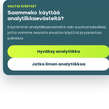
VALITSE EVÄSTEET
Saammeko käyttää
analytiikkaevästeitä?
Käytämme analytiikkaevästeitä vain suostumuksellasi,
jotta voimme seurata sivuston käyttöä ja parantaa
palvelua.
Hyväksy analytiikka
Jatka ilman analytiikkaa