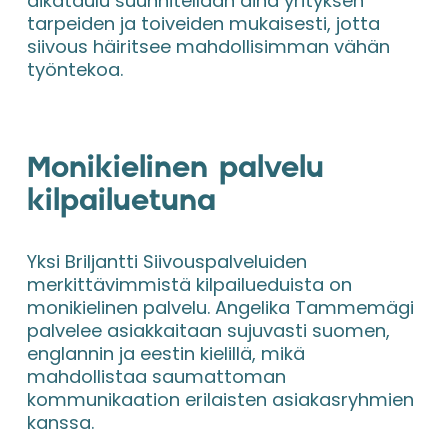
aikataulu suunnitellaan aina yrityksen 
tarpeiden ja toiveiden mukaisesti, jotta 
siivous häiritsee mahdollisimman vähän 
työntekoa.
Monikielinen palvelu 
kilpailuetuna
Yksi Briljantti Siivouspalveluiden 
merkittävimmistä kilpailueduista on 
monikielinen palvelu. Angelika Tammemägi 
palvelee asiakkaitaan sujuvasti suomen, 
englannin ja eestin kielillä, mikä 
mahdollistaa saumattoman 
kommunikaation erilaisten asiakasryhmien 
kanssa.