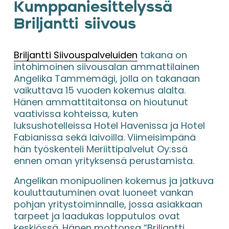
Kumppaniesittelyssä 
Briljantti siivous
Briljantti Siivouspalveluiden
 takana on 
intohimoinen siivousalan ammattilainen 
Angelika Tammemägi, jolla on takanaan 
vaikuttava 15 vuoden kokemus alalta. 
Hänen ammattitaitonsa on hioutunut 
vaativissa kohteissa, kuten 
luksushotelleissa Hotel Havenissa ja Hotel 
Fabianissa sekä laivoilla. Viimeisimpänä 
hän työskenteli Meriittipalvelut Oy:ssä 
ennen oman yrityksensä perustamista.
Angelikan monipuolinen kokemus ja jatkuva 
kouluttautuminen ovat luoneet vankan 
pohjan yritystoiminnalle, jossa asiakkaan 
tarpeet ja laadukas lopputulos ovat 
keskiössä. Hänen mottonsa “Briljantti 