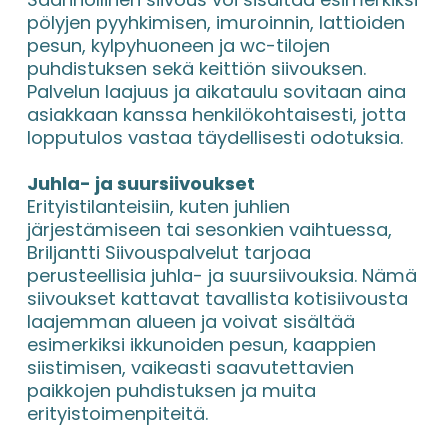
pölyjen pyyhkimisen, imuroinnin, lattioiden 
pesun, kylpyhuoneen ja wc-tilojen 
puhdistuksen sekä keittiön siivouksen. 
Palvelun laajuus ja aikataulu sovitaan aina 
asiakkaan kanssa henkilökohtaisesti, jotta 
lopputulos vastaa täydellisesti odotuksia.
Juhla- ja suursiivoukset
Erityistilanteisiin, kuten juhlien 
järjestämiseen tai sesonkien vaihtuessa, 
Briljantti Siivouspalvelut tarjoaa 
perusteellisia juhla- ja suursiivouksia. Nämä 
siivoukset kattavat tavallista kotisiivousta 
laajemman alueen ja voivat sisältää 
esimerkiksi ikkunoiden pesun, kaappien 
siistimisen, vaikeasti saavutettavien 
paikkojen puhdistuksen ja muita 
erityistoimenpiteitä.