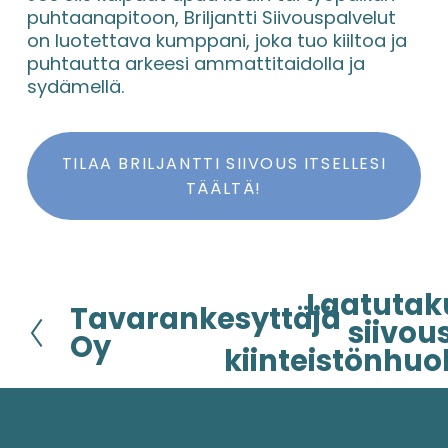
puhtaanapitoon, Briljantti Siivouspalvelut 
on luotettava kumppani, joka tuo kiiltoa ja 
puhtautta arkeesi ammattitaidolla ja 
sydämellä.
TILAA BRILJANTTI SIIVOUS ITSELLESI
TÄÄLTÄ!
Laatutak
S
Tavarankesyttäjä
E
e
siivou
d
Oy
u
kiinteistönhuo
e
r
l
a
l
a
i
v