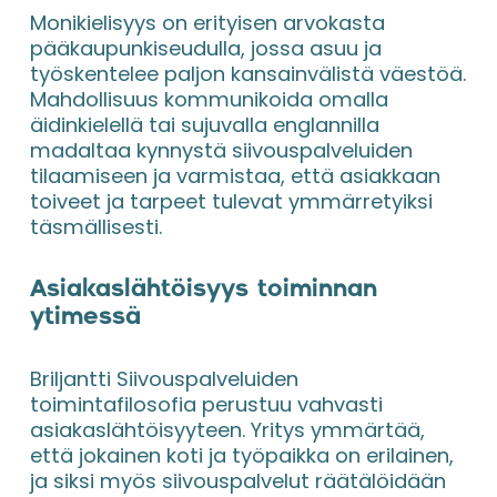
Monikielisyys on erityisen arvokasta 
pääkaupunkiseudulla, jossa asuu ja 
työskentelee paljon kansainvälistä väestöä. 
Mahdollisuus kommunikoida omalla 
äidinkielellä tai sujuvalla englannilla 
madaltaa kynnystä siivouspalveluiden 
tilaamiseen ja varmistaa, että asiakkaan 
toiveet ja tarpeet tulevat ymmärretyiksi 
täsmällisesti.
Asiakaslähtöisyys toiminnan 
ytimessä
Briljantti Siivouspalveluiden 
toimintafilosofia perustuu vahvasti 
asiakaslähtöisyyteen. Yritys ymmärtää, 
että jokainen koti ja työpaikka on erilainen, 
ja siksi myös siivouspalvelut räätälöidään 