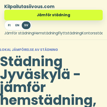
Kilpailutasiivous.com
Jämför städning
FI
EN
SV
Jämför städning
Hemstädning
Flyttstädning
Kontorsstädn
LOKAL JÄMFÖRELSE AV STÄDNING
Städning
Jyväskylä -
jämför
hemstädning,